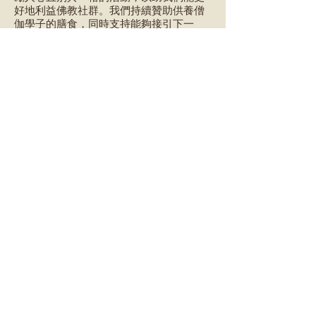
好地利益佛教社群。我們持續贊助供養僧
伽學子的膳食，同時支持能夠接引下一
代、由青年發起的項目。此外，我們計劃
籌辦內容獨特且富有深意的活動，以接引
香港本地大眾。其他正在規劃中的措施，
還包括設計一個嶄新、簡潔、視覺統一的
標誌，以及為我們的網站打造一個更簡
明、明亮的界面。
感謝我們全體的董事會成員、各位會員及
朋友。我誠盼您能與我們一同踏上這承先
啟後的新旅程，並歡迎您提出寶貴的意
見、回饋和疑問。
如果您有興趣與我們合作弘揚佛法，歡迎
您加入香港佛法護持會！
您要是贊同我們的抱負 (請參閱「
關於我
們
」頁 ) 並打算捐款支持我們，請參閱
「
支持我們
」頁 。
林思瀚合十