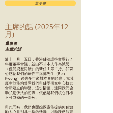
董事會
主席的話 (2025年12
月)
董事會
主席的話
於十一月十五日，香港佛法護持會舉行了
年度董事會議，並由不才本人作為誠懇
（儘管資歷尚淺）的新任
主席
主持。我衷
心感謝我們的離任主席鄺先生（Ben
Kwong）過去多年來對本會的領導，尤其
慶幸他能夠督導我們與佛學研究中心校友
會新建立的聯繫。這份情誼，連同我們協
助弘揚佛法的初衷，依然是我們核心目標
不可或缺的一部分。
與此同時，我們也開始探索能提供何種激
勵人心且別具一格的活動，以助我們能更