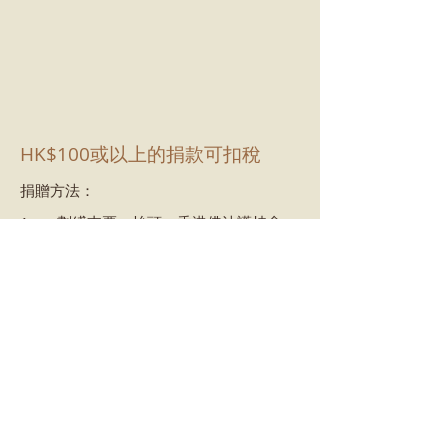
HK$100或以上的捐款可扣稅
捐贈方法：
1.
劃綫支票，抬頭：香港佛法護持會
香港薄扶林道香港大學百週年校園賽
馬會教學樓4樓415室佛學研究中心 c/o 香
港佛法護持會
2.
現金存入以下滙豐銀行戶口：
戶口名稱：香港佛法護持會
戶口號碼：817-028657-001
詳情請見附件
查詢:
hksdsinfo@gmail.com